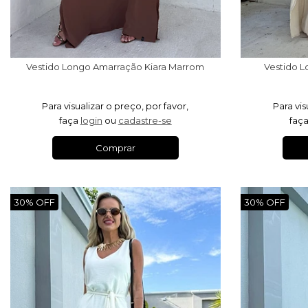
Vestido Longo Amarração Kiara Marrom
Vestido L
Para visualizar o preço, por favor,
Para vis
faça
login
ou
cadastre-se
faç
Comprar
30% OFF
30% OFF