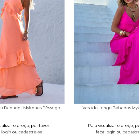
go Babados Mykonos Pêssego
Vestido Longo Babados My
ualizar o preço, por favor,
Para visualizar o preço, p
a
login
ou
cadastre-se
faça
login
ou
cadastr