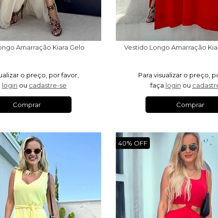
ongo Amarração Kiara Gelo
Vestido Longo Amarração Kia
ualizar o preço, por favor,
Para visualizar o preço, p
a
login
ou
cadastre-se
faça
login
ou
cadastr
Comprar
Comprar
40% OFF