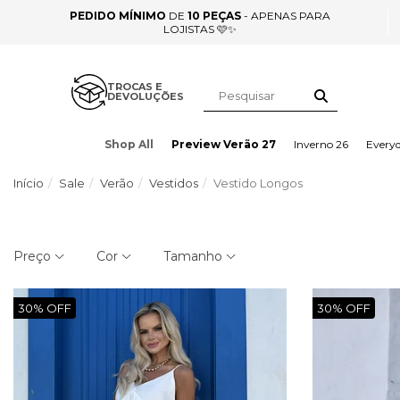
PEDIDO MÍNIMO
DE
10 PEÇAS
- APENAS PARA
LOJISTAS 🩷✨
TROCAS E
DEVOLUÇÕES
Shop All
Preview Verão 27
Inverno 26
Every
Início
Sale
Verão
Vestidos
Vestido Longos
Preço
Cor
Tamanho
30% OFF
30% OFF