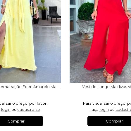
V
estido Longo Amarração Eden Amarelo Manteiga
Vestido Longo Maldivas 
ualizar o preço, por favor,
Para visualizar o preço, p
a
login
ou
cadastre-se
faça
login
ou
cadastr
Comprar
Comprar