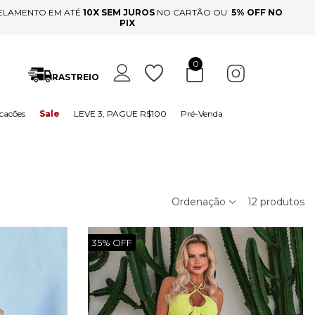
ELAMENTO EM ATÉ
10X SEM JUROS
NO CARTÃO OU
5% OFF NO
PIX
0
RASTREIO
cacões
Sale
LEVE 3, PAGUE R$100
Pré-Venda
Ordenação
12
produtos
35% OFF