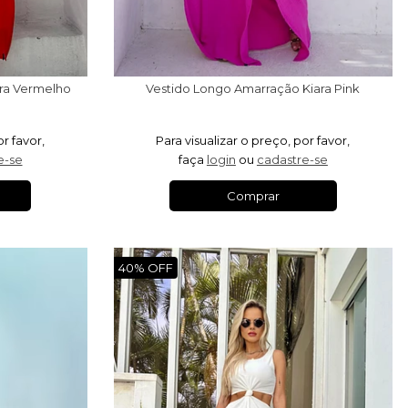
ra Vermelho
Vestido Longo Amarração Kiara Pink
or favor,
Para visualizar o preço, por favor,
e-se
faça
login
ou
cadastre-se
Comprar
40% OFF