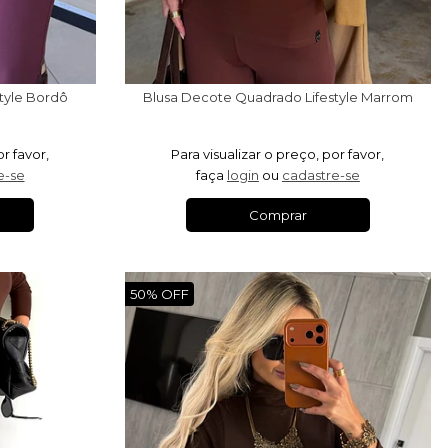
style Bordô
Blusa Decote Quadrado Lifestyle Marrom
or favor,
Para visualizar o preço, por favor,
e-se
faça
login
ou
cadastre-se
Comprar
50% OFF