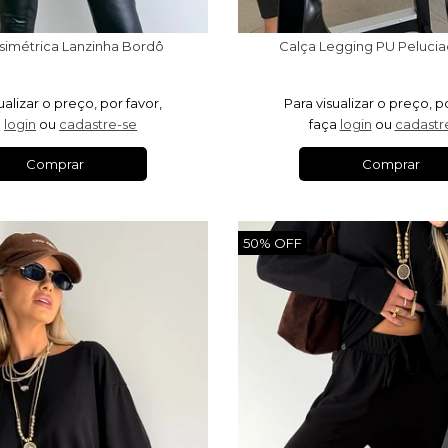
ssimétrica Lanzinha Bordô
Calça Legging PU Pelucia
ualizar o preço, por favor,
Para visualizar o preço, p
a
login
ou
cadastre-se
faça
login
ou
cadastr
Comprar
Comprar
50% OFF