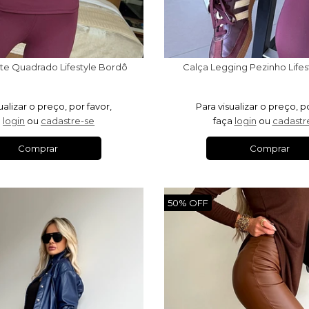
te Quadrado Lifestyle Bordô
Calça Legging Pezinho Life
ualizar o preço, por favor,
Para visualizar o preço, p
a
login
ou
cadastre-se
faça
login
ou
cadastr
Comprar
Comprar
50% OFF