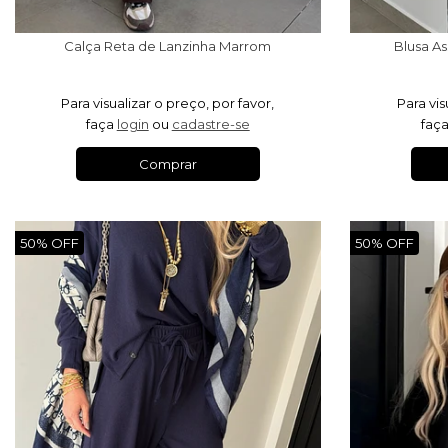
Calça Reta de Lanzinha Marrom
Blusa A
Para visualizar o preço, por favor,
Para vis
faça
login
ou
cadastre-se
faç
Comprar
50% OFF
50% OFF