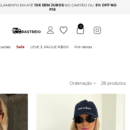
ELAMENTO EM ATÉ
10X SEM JUROS
NO CARTÃO OU
5% OFF NO
PIX
0
RASTREIO
cacões
Sale
LEVE 3, PAGUE R$100
Pré-Venda
Ordenação
28
produtos