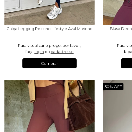
Calça Legging Pezinho Lifestyle Azul Marinho
Blusa Deco
Para visualizar o preço, por favor,
Para vis
faça
login
ou
cadastre-se
faç
Comprar
50% OFF