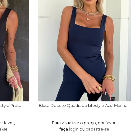
B
lusa Decote Quadrado Lifestyle Azul Marinho
style Preta
or favor,
Para visualizar o preço, por favor,
e-se
faça
login
ou
cadastre-se