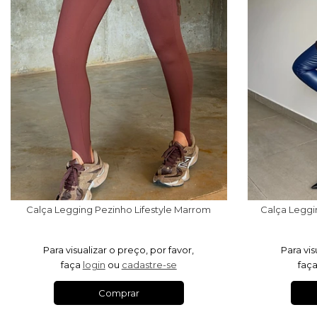
Calça Legging Pezinho Lifestyle Marrom
Calça Leggi
Para visualizar o preço, por favor,
Para vis
faça
login
ou
cadastre-se
faç
Comprar