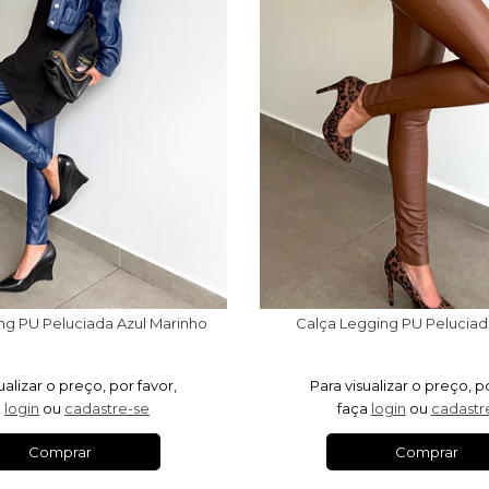
ng PU Peluciada Azul Marinho
Calça Legging PU Pelucia
ualizar o preço, por favor,
Para visualizar o preço, p
a
login
ou
cadastre-se
faça
login
ou
cadastr
Comprar
Comprar