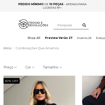
PEDIDO MÍNIMO
DE
10 PEÇAS
- APENAS PARA
LOJISTAS 🩷✨
TROCAS E
DEVOLUÇÕES
Shop All
Preview Verão 27
Inverno 26
Every
Início
Combinações Que Amamos
Preço
Cor
Tamanho
50% OFF