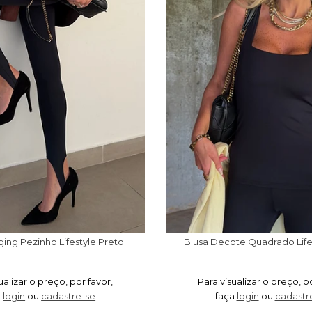
ing Pezinho Lifestyle Preto
Blusa Decote Quadrado Life
ualizar o preço, por favor,
Para visualizar o preço, p
a
login
ou
cadastre-se
faça
login
ou
cadastr