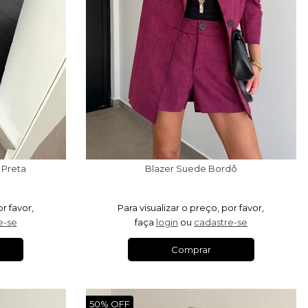
 Preta
Blazer Suede Bordô
or favor,
Para visualizar o preço, por favor,
e-se
faça
login
ou
cadastre-se
Comprar
50% OFF