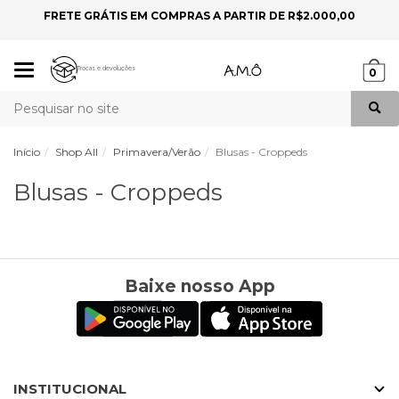
FRETE GRÁTIS EM COMPRAS A PARTIR DE R$2.000,00
P
Mudar
Trocas e devoluções
0
navegação
Busca
Início
Shop All
Primavera/Verão
Blusas - Croppeds
Blusas - Croppeds
Baixe nosso App
INSTITUCIONAL