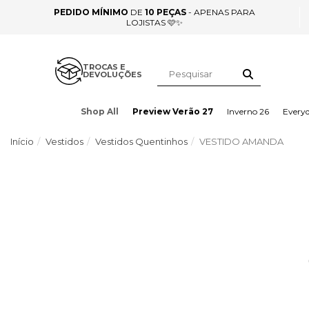
PEDIDO MÍNIMO
DE
10 PEÇAS
- APENAS PARA
LOJISTAS 🩷✨
TROCAS E
DEVOLUÇÕES
Shop All
Preview Verão 27
Inverno 26
Every
Início
Vestidos
Vestidos Quentinhos
VESTIDO AMANDA