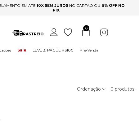
ELAMENTO EM ATÉ
10X SEM JUROS
NO CARTÃO OU
5% OFF NO
PIX
0
RASTREIO
cacões
Sale
LEVE 3, PAGUE R$100
Pré-Venda
Ordenação
0
produtos
.