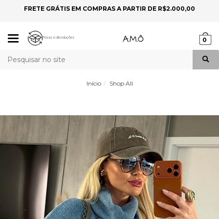
FRETE GRÁTIS EM COMPRAS A PARTIR DE R$2.000,00
P
Mudar
Trocas e devoluções
0
navegação
Busca
Início
Shop All