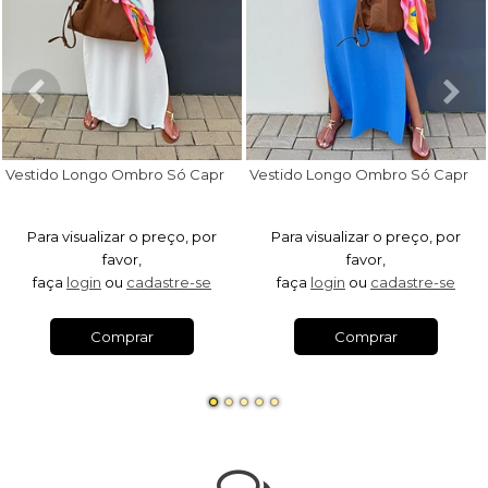
V
estido Longo Ombro Só Capri Off White
V
estido Longo Ombro Só Capri Azul Royal
Para visualizar o preço, por
Para visualizar o preço, por
favor,
favor,
faça
login
ou
cadastre-se
faça
login
ou
cadastre-se
Comprar
Comprar