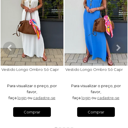
V
estido Longo Ombro Só Capri Off White
V
estido Longo Ombro Só Capri Azul Royal
Para visualizar o preço, por
Para visualizar o preço, por
favor,
favor,
faça
login
ou
cadastre-se
faça
login
ou
cadastre-se
Comprar
Comprar