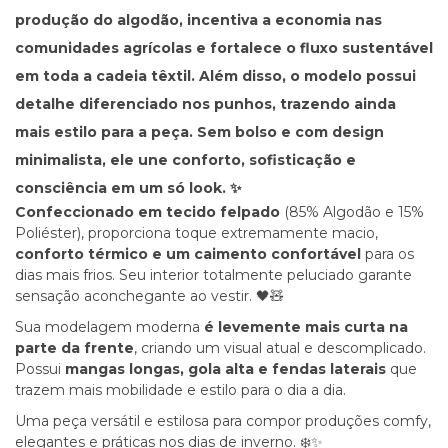
produção do algodão, incentiva a economia nas
comunidades agrícolas e fortalece o fluxo sustentável
em toda a cadeia têxtil. Além disso, o modelo possui
detalhe
diferenciado nos punhos
,
trazendo ainda
mais estilo para a peça
. Sem bolso e com design
minimalista,
ele une conforto, sofisticação e
consciência em um só look
. ✨
Confeccionado em tecido felpado
(85% Algodão e 15%
Poliéster), proporciona toque extremamente macio,
conforto térmico e um caimento confortável
para os
dias mais frios. Seu interior totalmente peluciado garante
sensação aconchegante ao vestir. 🖤🧸
Sua modelagem moderna
é levemente mais curta na
parte da frente
, criando um visual atual e descomplicado.
Possui
mangas longas, gola alta e fendas laterais
que
trazem mais mobilidade e estilo para o dia a dia.
Uma peça versátil e estilosa para compor produções comfy,
elegantes e práticas nos dias de inverno. ❄️✨