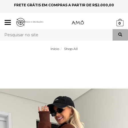
FRETE GRÁTIS EM COMPRAS A PARTIR DE R$2.000,00
P
Mudar
Trocas e devoluções
0
navegação
Busca
Início
Shop All