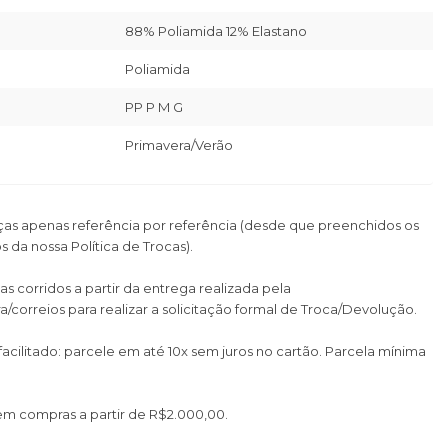
88% Poliamida 12% Elastano
Poliamida
PP P M G
Primavera/Verão
as apenas referência por referência (desde que preenchidos os
s da nossa Política de Trocas).
as corridos a partir da entrega realizada pela
a/correios para realizar a solicitação formal de Troca/Devolução.
cilitado: parcele em até 10x sem juros no cartão. Parcela mínima
 em compras a partir de R$2.000,00.