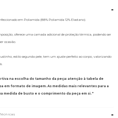
-
nfeccionado em Poliamida (88% Poliamida 12% Elastano).
posição, oferece uma camada adicional de proteção térmica, podendo ser
er ocasião.
justinho, estilo segunda pele, tem um ajuste perfeito ao corpo, valorizando
s.
ertiva na escolha do tamanho da peça: atenção à tabela de
sa em formato de imagem. As medidas mais relevantes para a
ua medida de busto e o comprimento da peça em si. *
-
Técnicas