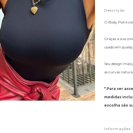
Descrição
O Body Poli é co
Graças a sua com
usado em qualqu
Seu design mais 
as curvas naturai
* Para ser ass
medidas inclu
escolha são s
Informações 