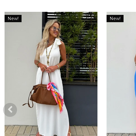
New!
New!