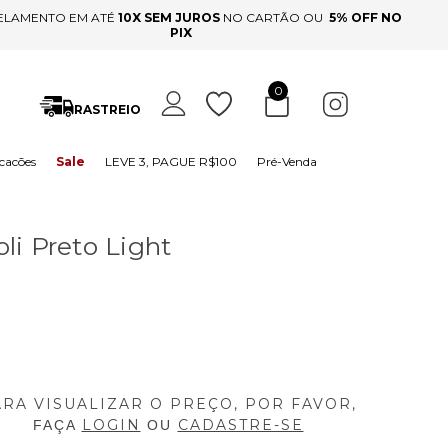
ELAMENTO EM ATÉ
10X SEM JUROS
NO CARTÃO OU
5% OFF NO
PIX
0
RASTREIO
cacões
Sale
LEVE 3, PAGUE R$100
Pré-Venda
li Preto Light
ARA VISUALIZAR O PREÇO, POR FAVOR,
LOGIN
CADASTRE-SE
FAÇA
OU