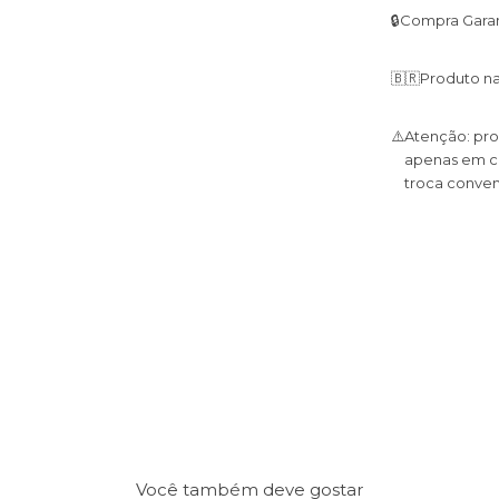
🔒
Compra Garan
🇧🇷
Produto na
⚠️
Atenção: pro
apenas em ca
troca conven
Você também deve gostar