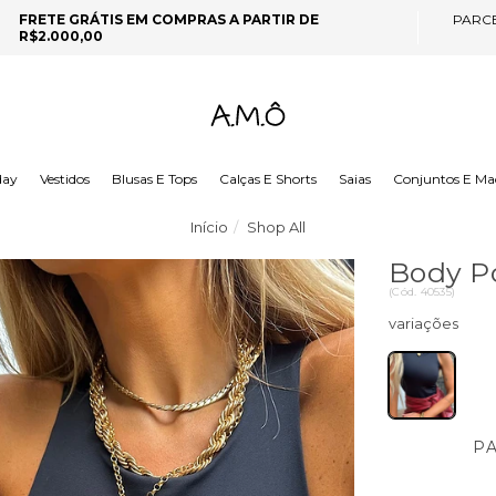
FRETE GRÁTIS EM COMPRAS A PARTIR DE
PARC
R$2.000,00
day
Vestidos
Blusas E Tops
Calças E Shorts
Saias
Conjuntos E Ma
Início
Shop All
Body Po
(
Cód.
40535
)
P