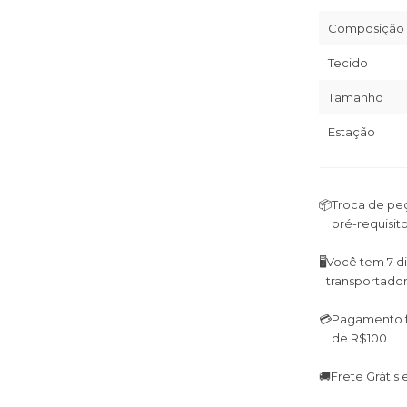
Composição
Tecido
Tamanho
Estação
📦
Troca de peç
pré-requisito
🖥
Você tem 7 di
transportador
💳
Pagamento fa
de R$100.
🚚
Frete Grátis