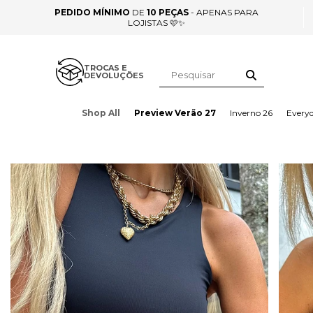
PEDIDO MÍNIMO
DE
10 PEÇAS
- APENAS PARA
LOJISTAS 🩷✨
TROCAS E
DEVOLUÇÕES
Shop All
Preview Verão 27
Inverno 26
Every