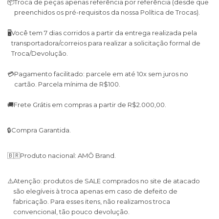
📦
Troca de peças apenas referência por referência (desde que
preenchidos os pré-requisitos da nossa Política de Trocas).
🖥
Você tem 7 dias corridos a partir da entrega realizada pela
transportadora/correios para realizar a solicitação formal de
Troca/Devolução.
💳
Pagamento facilitado: parcele em até 10x sem juros no
cartão. Parcela mínima de R$100.
🚚
Frete Grátis em compras a partir de R$2.000,00.
🔒
Compra Garantida.
🇧🇷
Produto nacional: AMÔ Brand.
⚠️
Atenção: produtos de SALE comprados no site de atacado
são elegíveis à troca apenas em caso de defeito de
fabricação. Para esses itens, não realizamos troca
convencional, tão pouco devolução.