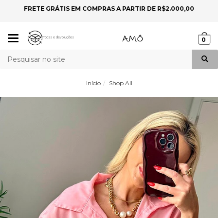
FRETE GRÁTIS EM COMPRAS A PARTIR DE R$2.000,00
P
Mudar
Trocas e devoluções
0
navegação
Busca
Início
Shop All