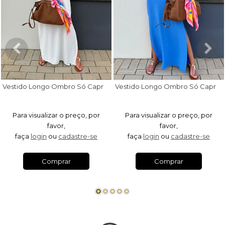
V
estido Longo Ombro Só Capri Off White
V
estido Longo Ombro Só Capri Azul Royal
Para visualizar o preço, por
Para visualizar o preço, por
favor,
favor,
faça
login
ou
cadastre-se
faça
login
ou
cadastre-se
Comprar
Comprar