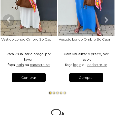
V
estido Longo Ombro Só Capri Off White
V
estido Longo Ombro Só Capri Azul Royal
Para visualizar o preço, por
Para visualizar o preço, por
favor,
favor,
faça
login
ou
cadastre-se
faça
login
ou
cadastre-se
Comprar
Comprar