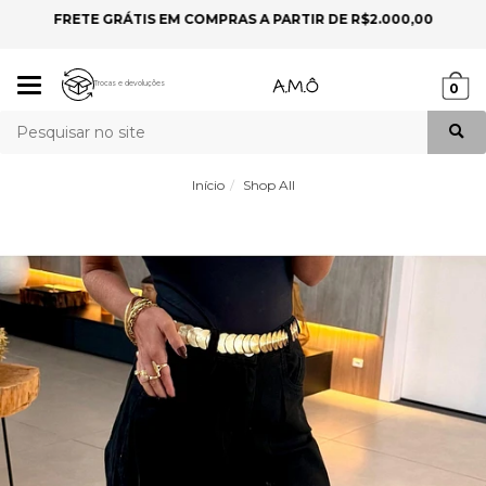
FRETE GRÁTIS EM COMPRAS A PARTIR DE R$2.000,00
P
Mudar
Trocas e devoluções
0
navegação
Busca
Início
Shop All