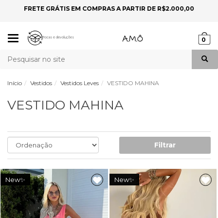
FRETE GRÁTIS EM COMPRAS A PARTIR DE R$2.000,00
P
Mudar
Trocas e devoluções
0
navegação
Busca
Início
Vestidos
Vestidos Leves
VESTIDO MAHINA
VESTIDO MAHINA
Filtrar
New✨
New✨