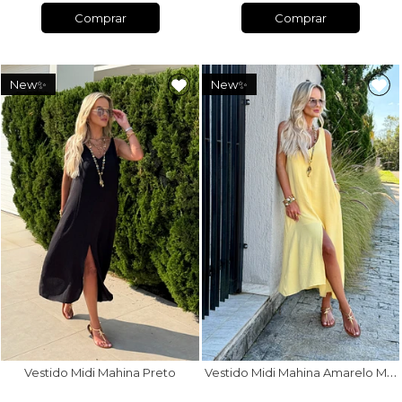
Comprar
Comprar
New✨
New✨
V
estido Midi Mahina Amarelo Manteiga
Vestido Midi Mahina Preto