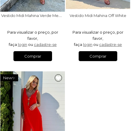
V
estido Midi Mahina Verde Menta
Vestido Midi Mahina Off White
Para visualizar o preço, por
Para visualizar o preço, por
favor,
favor,
faça
login
ou
cadastre-se
faça
login
ou
cadastre-se
Comprar
Comprar
New✨