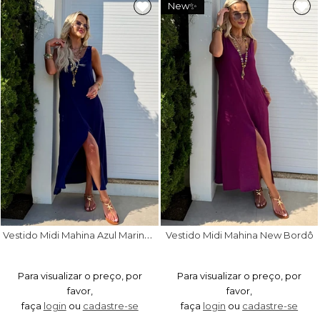
New✨
V
estido Midi Mahina Azul Marinho
Vestido Midi Mahina New Bordô
Para visualizar o preço, por
Para visualizar o preço, por
favor,
favor,
faça
login
ou
cadastre-se
faça
login
ou
cadastre-se