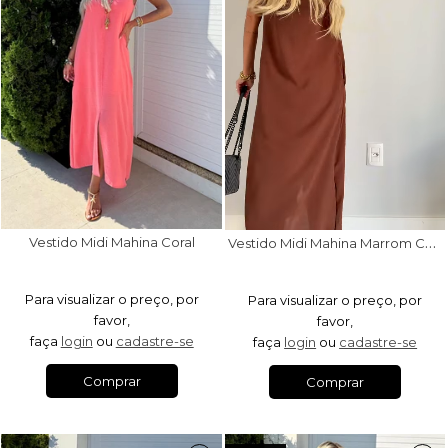
V
estido Midi Mahina Marrom Café
Vestido Midi Mahina Coral
Para visualizar o preço, por
Para visualizar o preço, por
favor,
favor,
faça
login
ou
cadastre-se
faça
login
ou
cadastre-se
Comprar
Comprar