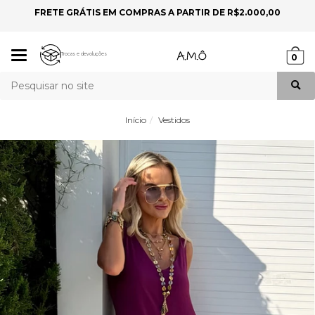
FRETE GRÁTIS EM COMPRAS A PARTIR DE R$2.000,00
P
Mudar
Trocas e devoluções
0
navegação
Busca
Início
Vestidos