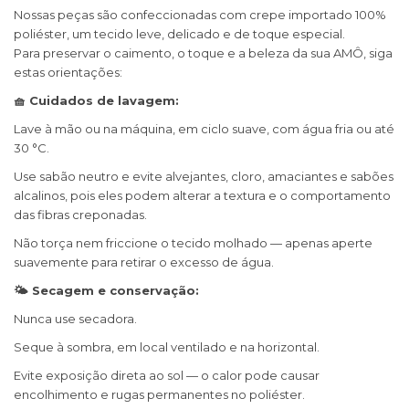
Nossas peças são confeccionadas com crepe importado 100%
poliéster, um tecido leve, delicado e de toque especial.
Para preservar o caimento, o toque e a beleza da sua AMÔ, siga
estas orientações:
🧺 Cuidados de lavagem:
Lave à mão ou na máquina, em ciclo suave, com água fria ou até
30 °C.
Use sabão neutro e evite alvejantes, cloro, amaciantes e sabões
alcalinos, pois eles podem alterar a textura e o comportamento
das fibras creponadas.
Não torça nem friccione o tecido molhado — apenas aperte
suavemente para retirar o excesso de água.
🌤 Secagem e conservação:
Nunca use secadora.
Seque à sombra, em local ventilado e na horizontal.
Evite exposição direta ao sol — o calor pode causar
encolhimento e rugas permanentes no poliéster.