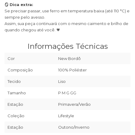
🪞 Dica extra:
Se precisar passar, use ferro em temperatura baixa (até 110 °C) e
sempre pelo avesso.
Assim, sua peça continuará com o mesmo caimento e brilho de
quando chegou até você. 💗
Informações Técnicas
Cor
New Bordô
Composição
100% Poliéster
Tecido
Liso
Tamanho
P M G GG
Estação
Primavera/Verão
Coleção
Lifestyle
Estação
Outono/Inverno