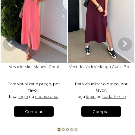
V
estido Midi V Manga Curta Bordô
Vestido Midi Mahina Coral
Para visualizar o preço, por
Para visualizar o preço, por
favor,
favor,
faça
login
ou
cadastre-se
faça
login
ou
cadastre-se
Comprar
Comprar