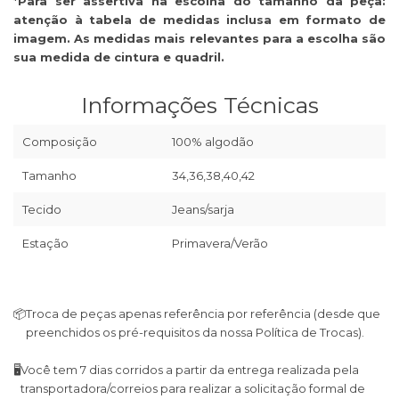
*Para ser assertiva na escolha do tamanho da peça:
atenção à tabela de medidas inclusa em formato de
imagem. As medidas mais relevantes para a escolha são
sua medida de cintura e quadril.
Informações Técnicas
Composição
100% algodão
Tamanho
34,36,38,40,42
Tecido
Jeans/sarja
Estação
Primavera/Verão
📦
Troca de peças apenas referência por referência (desde que
preenchidos os pré-requisitos da nossa Política de Trocas).
🖥
Você tem 7 dias corridos a partir da entrega realizada pela
transportadora/correios para realizar a solicitação formal de