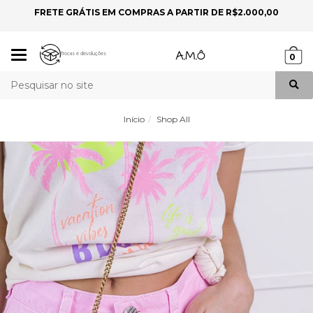
FRETE GRÁTIS EM COMPRAS A PARTIR DE R$2.000,00
P
Mudar
Trocas e devoluções
0
navegação
Busca
Início
Shop All