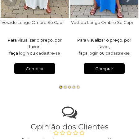
V
estido Longo Ombro Só Capri Off White
V
estido Longo Ombro Só Capri Azul Royal
Para visualizar o preço, por
Para visualizar o preço, por
favor,
favor,
faça
login
ou
cadastre-se
faça
login
ou
cadastre-se
Comprar
Comprar
Opinião dos Clientes