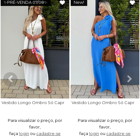
✨PRÉ-VENDA 07/08✨
New!
V
estido Longo Ombro Só Capri Off White
V
estido Longo Ombro Só Capri Azul Royal
Para visualizar o preço, por
Para visualizar o preço, por
favor,
favor,
faça
login
ou
cadastre-se
faça
login
ou
cadastre-se