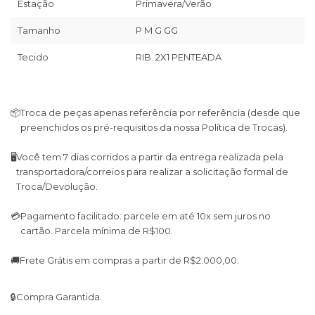
Estação
Primavera/Verão
Tamanho
P M G GG
Tecido
RIB. 2X1 PENTEADA
📦
Troca de peças apenas referência por referência (desde que
preenchidos os pré-requisitos da nossa Política de Trocas).
🖥
Você tem 7 dias corridos a partir da entrega realizada pela
transportadora/correios para realizar a solicitação formal de
Troca/Devolução.
💳
Pagamento facilitado: parcele em até 10x sem juros no
cartão. Parcela mínima de R$100.
🚚
Frete Grátis em compras a partir de R$2.000,00.
🔒
Compra Garantida.