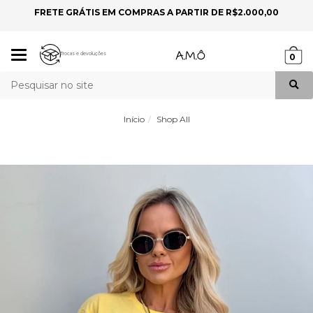
FRETE GRÁTIS EM COMPRAS A PARTIR DE R$2.000,00
P
Mudar
Trocas e devoluções
0
navegação
Busca
Início
Shop All