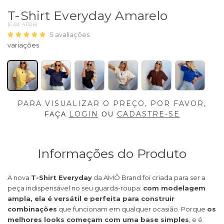
T-Shirt Everyday Amarelo
(
Cód.
41326
)
5
avaliações
PARA VISUALIZAR O PREÇO, POR FAVOR,
LOGIN
CADASTRE-SE
FAÇA
OU
Informações do Produto
A nova
T-Shirt Everyday
da AMÔ Brand foi criada para ser a
peça indispensável no seu guarda-roupa:
com modelagem
ampla, ela é versátil e perfeita para construir
combinações
que funcionam em qualquer ocasião. Porque
os
melhores looks começam com uma base simples
, e é