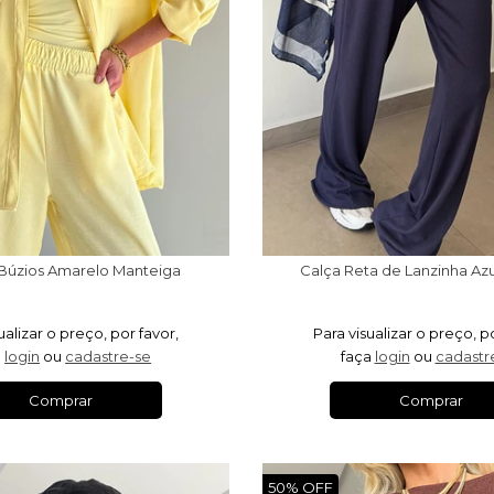
Búzios Amarelo Manteiga
Calça Reta de Lanzinha Az
ualizar o preço, por favor,
Para visualizar o preço, p
a
login
ou
cadastre-se
faça
login
ou
cadastr
Comprar
Comprar
50% OFF