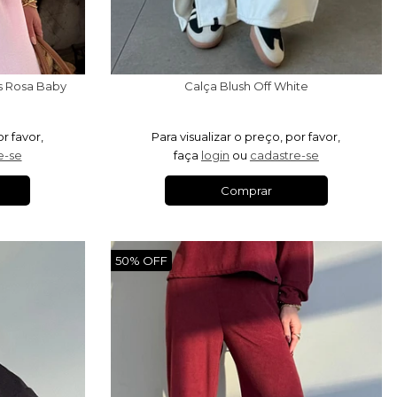
s Rosa Baby
Calça Blush Off White
or favor,
Para visualizar o preço, por favor,
e-se
faça
login
ou
cadastre-se
Comprar
50% OFF