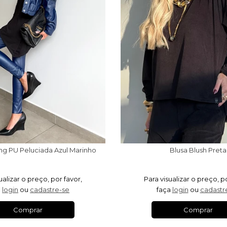
ng PU Peluciada Azul Marinho
Blusa Blush Preta
ualizar o preço, por favor,
Para visualizar o preço, p
a
login
ou
cadastre-se
faça
login
ou
cadastr
Comprar
Comprar