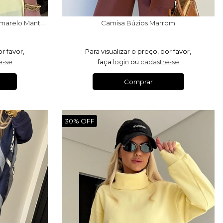
B
lusa Alças Amarração Búzios Amarelo Manteiga
Camisa Búzios Marrom
or favor,
Para visualizar o preço, por favor,
e-se
faça
login
ou
cadastre-se
Comprar
30% OFF