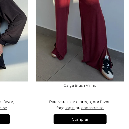
Calça Blush Vinho
or favor,
Para visualizar o preço, por favor,
e-se
faça
login
ou
cadastre-se
Comprar