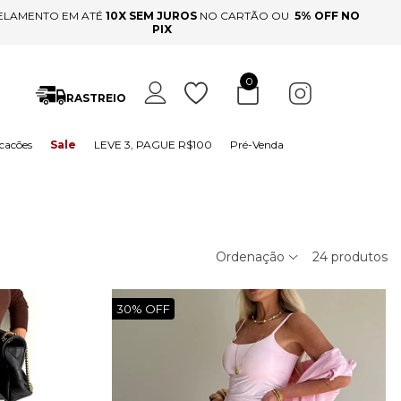
ELAMENTO EM ATÉ
10X SEM JUROS
NO CARTÃO OU
5% OFF NO
PIX
0
RASTREIO
cacões
Sale
LEVE 3, PAGUE R$100
Pré-Venda
Ordenação
24
produtos
30% OFF