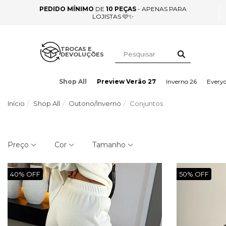
PEDIDO MÍNIMO
DE
10 PEÇAS
- APENAS PARA
LOJISTAS 🩷✨
TROCAS E
DEVOLUÇÕES
Shop All
Preview Verão 27
Inverno 26
Every
Início
Shop All
Outono/Inverno
Conjuntos
Preço
Cor
Tamanho
40% OFF
50% OFF