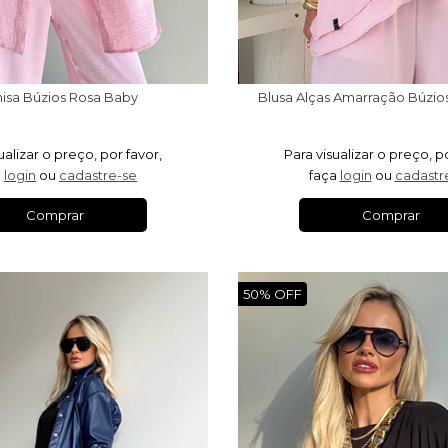
isa Búzios Rosa Baby
Blusa Alças Amarração Búzio
ualizar o preço, por favor,
Para visualizar o preço, p
a
login
ou
cadastre-se
faça
login
ou
cadastr
Comprar
Comprar
50% OFF