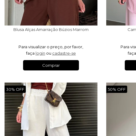
Blusa Alças Amarração Búzios Marrom
Cam
Para visualizar o preço, por favor,
Para vis
faça
login
ou
cadastre-se
faç
Comprar
30% OFF
50% OFF