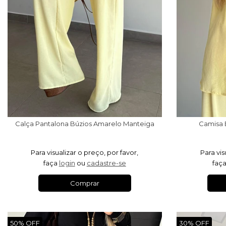
Calça Pantalona Búzios Amarelo Manteiga
Camisa 
Para visualizar o preço, por favor,
Para vis
faça
login
ou
cadastre-se
faç
Comprar
50% OFF
30% OFF