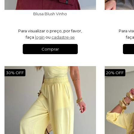
Blusa Blush Vinho
Para visualizar o preço, por favor,
Para vis
faça
login
ou
cadastre-se
faç
Comprar
30% OFF
20% OFF