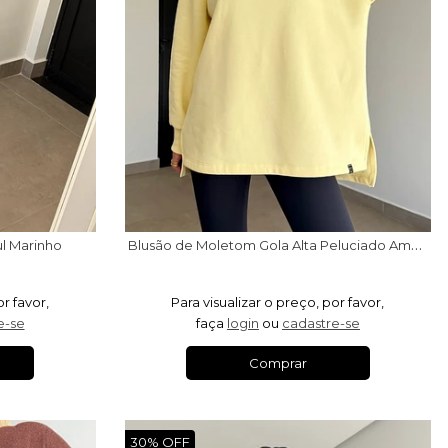
B
lusão de Moletom Gola Alta Peluciado Amarelo Manteiga
ul Marinho
or favor,
Para visualizar o preço, por favor,
e-se
faça
login
ou
cadastre-se
Comprar
30% OFF