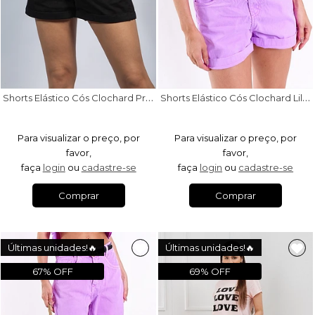
S
horts Elástico Cós Clochard Preto
S
horts Elástico Cós Clochard Lilás
Para visualizar o preço, por
Para visualizar o preço, por
favor,
favor,
faça
login
ou
cadastre-se
faça
login
ou
cadastre-se
Comprar
Comprar
Últimas unidades!🔥
Últimas unidades!🔥
67% OFF
69% OFF