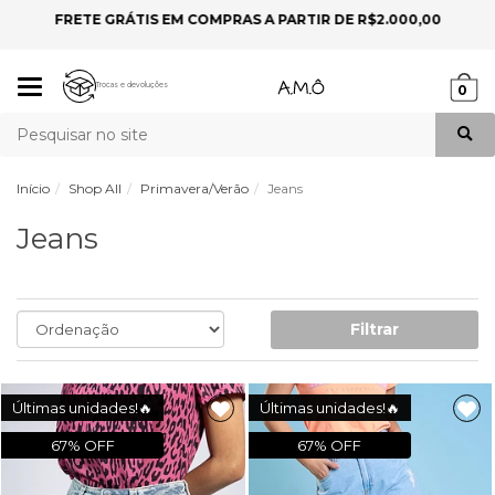
FRETE GRÁTIS EM COMPRAS A PARTIR DE R$2.000,00
P
Mudar
Trocas e devoluções
0
navegação
Busca
Início
Shop All
Primavera/Verão
Jeans
Jeans
Filtrar
Últimas unidades!🔥
Últimas unidades!🔥
67% OFF
67% OFF