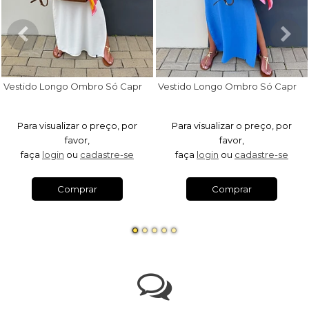
V
estido Longo Ombro Só Capri Off White
V
estido Longo Ombro Só Capri Azul Royal
Para visualizar o preço, por
Para visualizar o preço, por
favor,
favor,
faça
login
ou
cadastre-se
faça
login
ou
cadastre-se
Comprar
Comprar