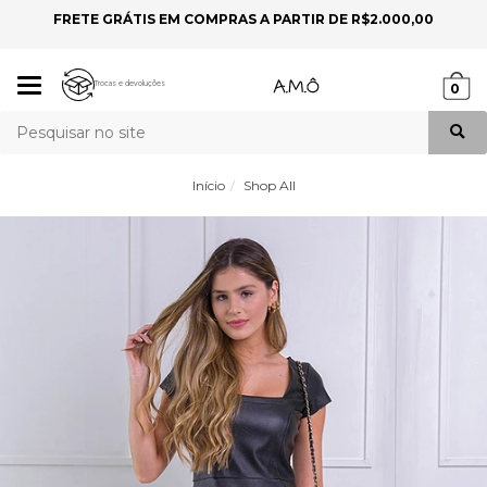
FRETE GRÁTIS EM COMPRAS A PARTIR DE R$2.000,00
P
Mudar
Trocas e devoluções
0
navegação
Busca
Início
Shop All