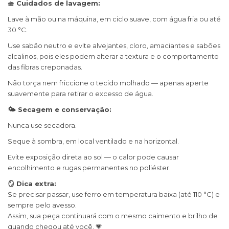
🧺 Cuidados de lavagem:
Lave à mão ou na máquina, em ciclo suave, com água fria ou até
30 °C.
Use sabão neutro e evite alvejantes, cloro, amaciantes e sabões
alcalinos, pois eles podem alterar a textura e o comportamento
das fibras creponadas.
Não torça nem friccione o tecido molhado — apenas aperte
suavemente para retirar o excesso de água.
🌤 Secagem e conservação:
Nunca use secadora.
Seque à sombra, em local ventilado e na horizontal.
Evite exposição direta ao sol — o calor pode causar
encolhimento e rugas permanentes no poliéster.
🪞 Dica extra:
Se precisar passar, use ferro em temperatura baixa (até 110 °C) e
sempre pelo avesso.
Assim, sua peça continuará com o mesmo caimento e brilho de
quando chegou até você. 💗