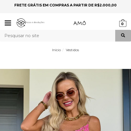
FRETE GRÁTIS EM COMPRAS A PARTIR DE R$2.000,00
P
Mudar
Trocas e devoluções
0
navegação
Busca
Início
Vestidos