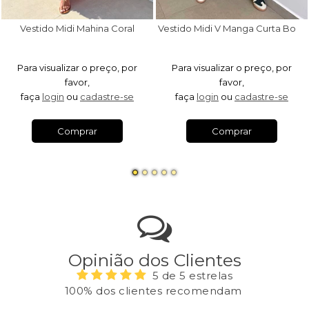
V
estido Midi V Manga Curta Bordô
Vestido Midi Mahina Coral
Para visualizar o preço, por
Para visualizar o preço, por
favor,
favor,
faça
login
ou
cadastre-se
faça
login
ou
cadastre-se
Comprar
Comprar
Opinião dos Clientes
5 de 5 estrelas
100% dos clientes recomendam