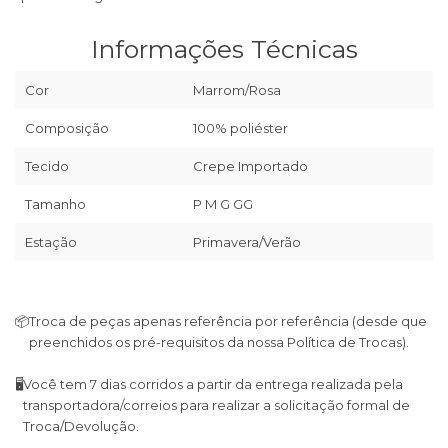
Informações Técnicas
Cor
Marrom/Rosa
Composição
100% poliéster
Tecido
Crepe Importado
Tamanho
P M G GG
Estação
Primavera/Verão
📦
Troca de peças apenas referência por referência (desde que
preenchidos os pré-requisitos da nossa Política de Trocas).
🖥
Você tem 7 dias corridos a partir da entrega realizada pela
transportadora/correios para realizar a solicitação formal de
Troca/Devolução.