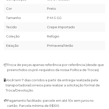
Cor
Preto
Tamanho
P M G GG
Tecido
Crepe Importado
Coleção
Refúgio
Estação
Primavera/Verão
📦
Troca de peças apenas referência por referência (desde que
preenchidos os pré-requisitos da nossa Política de Trocas).
🖥
Você tem 7 dias corridos a partir da entrega realizada pela
transportadora/correios para realizar a solicitação formal de
Troca/Devolução.
💳
Pagamento facilitado: parcele em até 10x sem juros no
cartão. Parcela mínima de R$100.