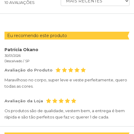
10
AVALIAÇÕES
AVALIAÇÕES
POR
Eu recomendo este produto
Patrícia Okano
30/01/2026
Descalvado /
SP
Avaliação do Produto
Maravilhoso no corpo, super leve e veste perfeitamente, quero
todas as cores.
Avaliação da Loja
Os produtos são de qualidade, vestem bem, a entrega é bem
rápida e são tão perfeitos que faz vc querer 1 de cada.