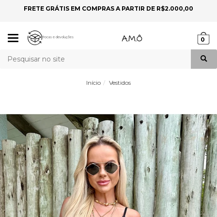
FRETE GRÁTIS EM COMPRAS A PARTIR DE R$2.000,00
P
Mudar
Trocas e devoluções
0
navegação
Busca
Início
Vestidos