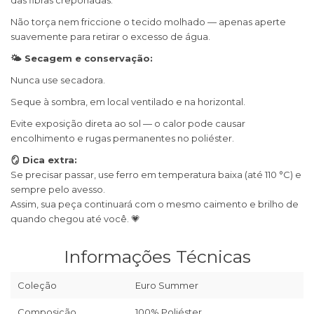
das fibras creponadas.
Não torça nem friccione o tecido molhado — apenas aperte
suavemente para retirar o excesso de água.
🌤 Secagem e conservação:
Nunca use secadora.
Seque à sombra, em local ventilado e na horizontal.
Evite exposição direta ao sol — o calor pode causar
encolhimento e rugas permanentes no poliéster.
🪞 Dica extra:
Se precisar passar, use ferro em temperatura baixa (até 110 °C) e
sempre pelo avesso.
Assim, sua peça continuará com o mesmo caimento e brilho de
quando chegou até você. 💗
Informações Técnicas
Coleção
Euro Summer
Composição
100% Poliéster