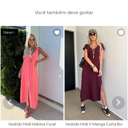
Você também deve gostar
New✨
V
estido Midi V Manga Curta Bordô
Vestido Midi Mahina Coral