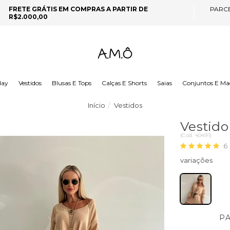
FRETE GRÁTIS EM COMPRAS A PARTIR DE
PARC
R$2.000,00
day
Vestidos
Blusas E Tops
Calças E Shorts
Saias
Conjuntos E Ma
Início
Vestidos
Vestido
(
Cód.
40491
)
6
P