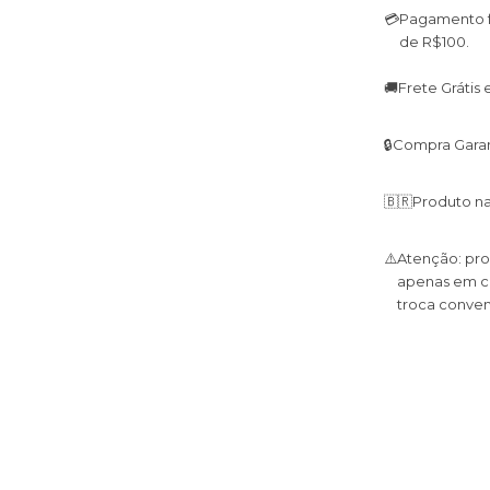
💳
Pagamento fa
de R$100.
🚚
Frete Grátis
🔒
Compra Garan
🇧🇷
Produto na
⚠️
Atenção: pro
apenas em ca
troca conven