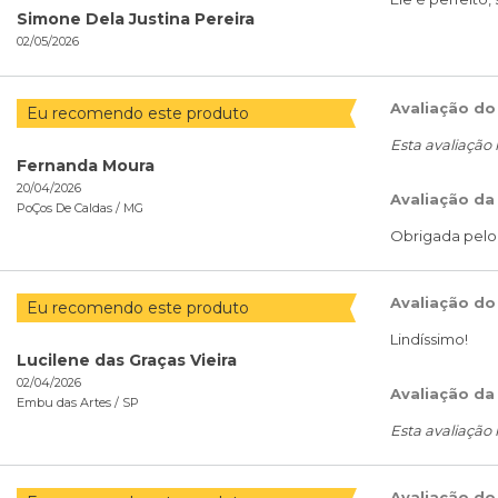
Simone Dela Justina Pereira
02/05/2026
Avaliação do
Eu recomendo este produto
Esta avaliação
Fernanda Moura
20/04/2026
Avaliação da
PoÇos De Caldas /
MG
Obrigada pelo 
Avaliação do
Eu recomendo este produto
Lindíssimo!
Lucilene das Graças Vieira
02/04/2026
Avaliação da
Embu das Artes /
SP
Esta avaliação
Avaliação do