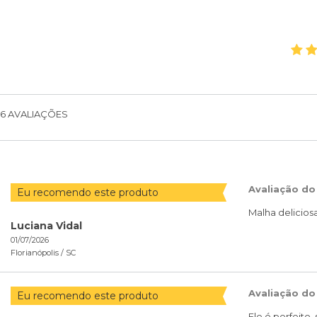
6
AVALIAÇÕES
Avaliação do
Eu recomendo este produto
Malha delicio
Luciana Vidal
01/07/2026
Florianópolis /
SC
Avaliação do
Eu recomendo este produto
Ele é perfeito