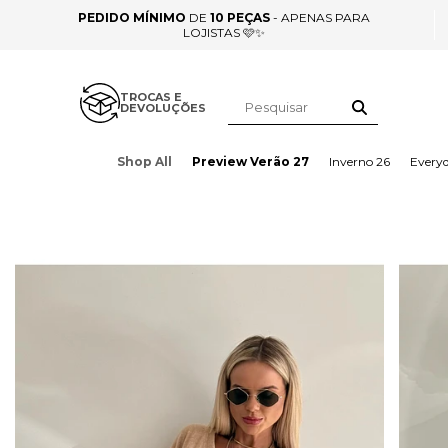
PEDIDO MÍNIMO
DE
10 PEÇAS
- APENAS PARA
LOJISTAS 🩷✨
TROCAS E
DEVOLUÇÕES
Shop All
Preview Verão 27
Inverno 26
Every