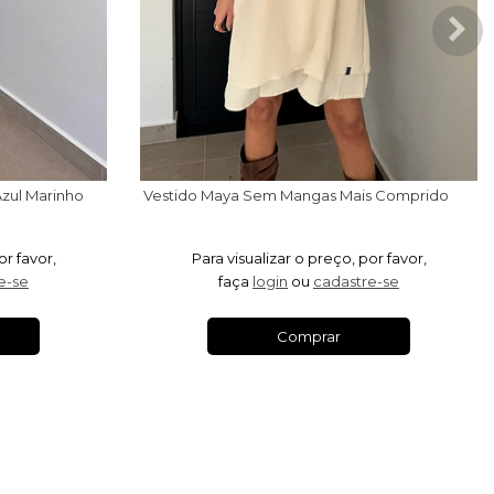
V
estido Maya Sem Mangas Mais Comprido Gelo
Azul Marinho
or favor,
Para visualizar o preço, por favor,
e-se
faça
login
ou
cadastre-se
Comprar