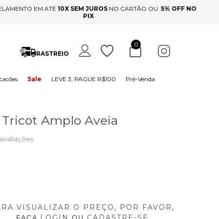
ELAMENTO EM ATÉ
10X SEM JUROS
NO CARTÃO OU
5% OFF NO
PIX
0
RASTREIO
cacões
Sale
LEVE 3, PAGUE R$100
Pré-Venda
 Tricot Amplo Aveia
avaliações
ARA VISUALIZAR O PREÇO, POR FAVOR,
LOGIN
CADASTRE-SE
FAÇA
OU