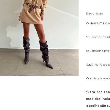
Descrição
O Vestido Tricô A
​Seu comprimento
Seu design é lev
Suas mangas são 
Com toque suave e
*Para ser as
medidas incl
escolha são s