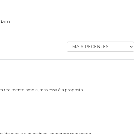
ndam
ORDENAR
AVALIAÇÕES
POR
m realmente ampla, mas essa é a proposta.
ril, tecido macio e quentinho, comprem sem medo