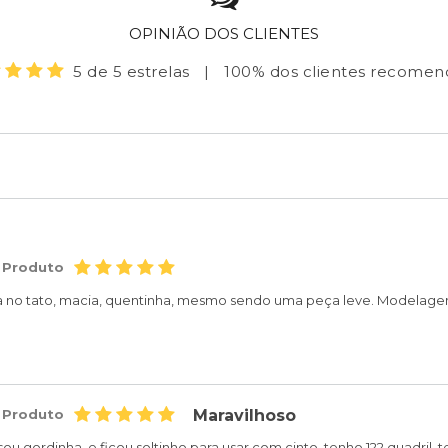
OPINIÃO DOS CLIENTES
5 de 5 estrelas
|
100% dos clientes recome
 Produto
sa no tato, macia, quentinha, mesmo sendo uma peça leve. Modelage
 Produto
Maravilhoso
, sou gordinha, e ficou soltinho para usar com cinto, tenho 122 quad