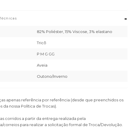
-
Técnicas
82% Poliéster, 15% Viscose, 3% elastano
Tricô
P M G GG
Aveia
Outono/Inverno
as apenas referência por referência (desde que preenchidos os
s da nossa Política de Trocas).
as corridos a partir da entrega realizada pela
a/correios para realizar a solicitação formal de Troca/Devolução.