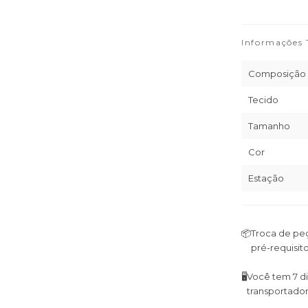
Informações 
Composição
Tecido
Tamanho
Cor
Estação
📦
Troca de peç
pré-requisito
🖥
Você tem 7 di
transportador