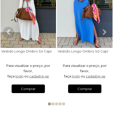
V
estido Longo Ombro Só Capri Off White
V
estido Longo Ombro Só Capri Azul Royal
Para visualizar o preço, por
Para visualizar o preço, por
favor,
favor,
faça
login
ou
cadastre-se
faça
login
ou
cadastre-se
Comprar
Comprar