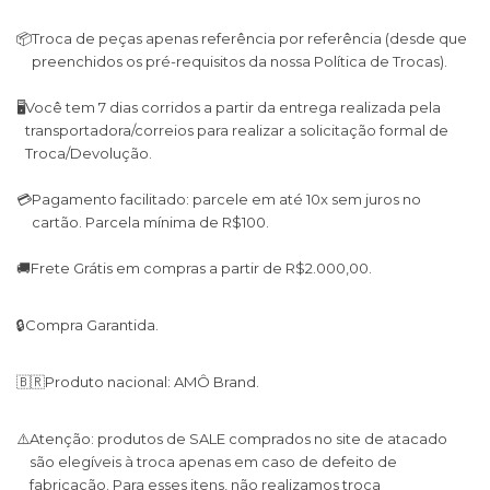
📦
Troca de peças apenas referência por referência (desde que
preenchidos os pré-requisitos da nossa Política de Trocas).
🖥
Você tem 7 dias corridos a partir da entrega realizada pela
transportadora/correios para realizar a solicitação formal de
Troca/Devolução.
💳
Pagamento facilitado: parcele em até 10x sem juros no
cartão. Parcela mínima de R$100.
🚚
Frete Grátis em compras a partir de R$2.000,00.
🔒
Compra Garantida.
🇧🇷
Produto nacional: AMÔ Brand.
⚠️
Atenção: produtos de SALE comprados no site de atacado
são elegíveis à troca apenas em caso de defeito de
fabricação. Para esses itens, não realizamos troca