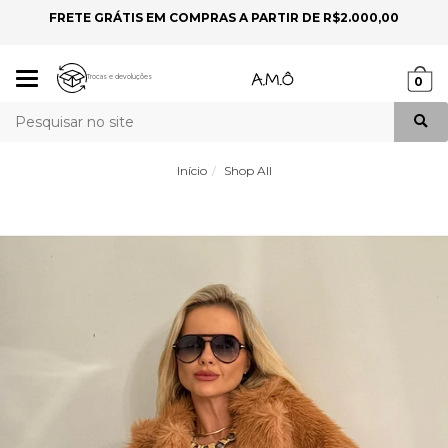
FRETE GRÁTIS EM COMPRAS A PARTIR DE R$2.000,00
P
Mudar
Trocas e devoluções
0
navegação
Busca
Início
Shop All