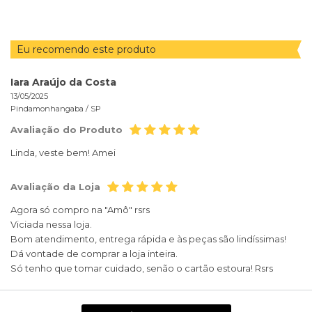
Eu recomendo este produto
Iara Araújo da Costa
13/05/2025
Pindamonhangaba /
SP
Avaliação do Produto
Linda, veste bem! Amei
Avaliação da Loja
Agora só compro na "Amô" rsrs
Viciada nessa loja.
Bom atendimento, entrega rápida e às peças são lindíssimas!
Dá vontade de comprar a loja inteira.
Só tenho que tomar cuidado, senão o cartão estoura! Rsrs