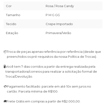
Cor
Rosa / Rosa Candy
Tamanho
P M G GG
Tecido
Crepe Importado
Estação
Primavera/Verão
📦
Troca de peças apenas referência por referência (desde que
preenchidos os pré-requisitos da nossa Política de Trocas).
🖥
Você tem 7 dias corridos a partir da entrega realizada pela
transportadora/correios para realizar a solicitação formal de
Troca/Devolução.
💳
Pagamento facilitado: parcele em até 10x sem juros no
cartão. Parcela mínima de R$100.
🚚
Frete Grátis em compras a partir de R$2.000,00.