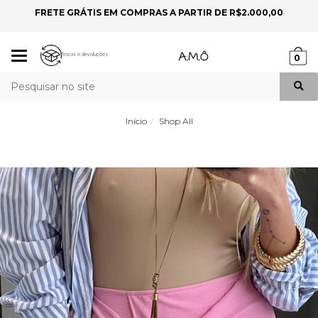
FRETE GRÁTIS EM COMPRAS A PARTIR DE R$2.000,00
P
Mudar
Trocas e devoluções
0
navegação
Busca
Início
Shop All