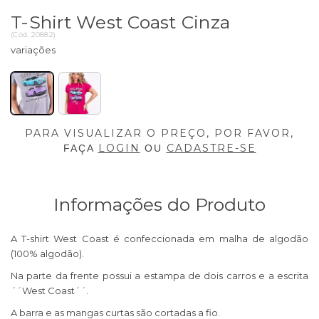
T-Shirt West Coast Cinza
(
Cód.
20882
)
PARA VISUALIZAR O PREÇO, POR FAVOR,
LOGIN
CADASTRE-SE
FAÇA
OU
Informações do Produto
A T-shirt West Coast é confeccionada em malha de algodão
(100% algodão).
Na parte da frente possui a estampa de dois carros e a escrita
´´West Coast´´.
A barra e as mangas curtas são cortadas a fio.