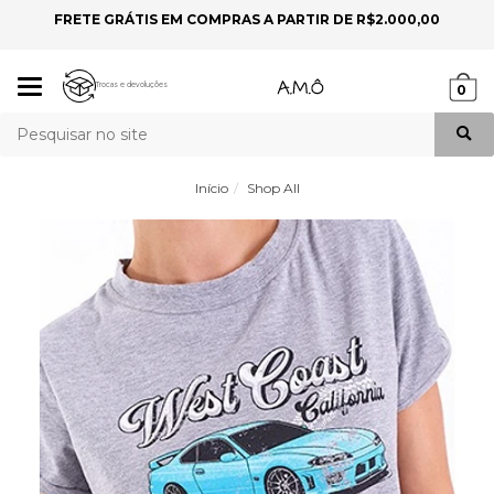
FRETE GRÁTIS EM COMPRAS A PARTIR DE R$2.000,00
P
Mudar
Trocas e devoluções
0
navegação
Busca
Início
Shop All