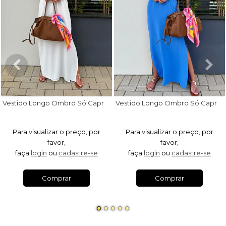
V
estido Longo Ombro Só Capri Off White
V
estido Longo Ombro Só Capri Azul Royal
Para visualizar o preço, por
Para visualizar o preço, por
favor,
favor,
faça
login
ou
cadastre-se
faça
login
ou
cadastre-se
Comprar
Comprar