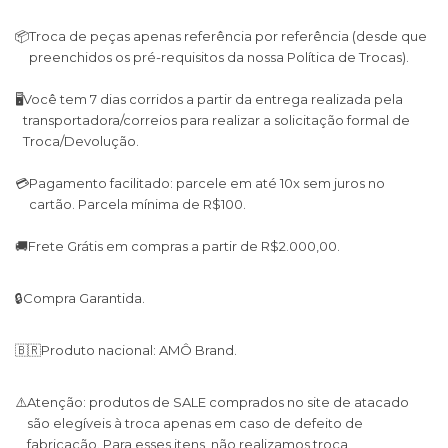
📦
Troca de peças apenas referência por referência (desde que
preenchidos os pré-requisitos da nossa Política de Trocas).
🖥
Você tem 7 dias corridos a partir da entrega realizada pela
transportadora/correios para realizar a solicitação formal de
Troca/Devolução.
💳
Pagamento facilitado: parcele em até 10x sem juros no
cartão. Parcela mínima de R$100.
🚚
Frete Grátis em compras a partir de R$2.000,00.
🔒
Compra Garantida.
🇧🇷
Produto nacional: AMÔ Brand.
⚠️
Atenção: produtos de SALE comprados no site de atacado
são elegíveis à troca apenas em caso de defeito de
fabricação. Para esses itens, não realizamos troca